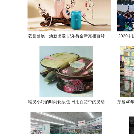
载誉登展，焕新出发 思乐得全新亮相百货
2020
会盛宴
产品展
精灵小巧的时尚化妆包 日用百货中的灵动
穿越40年
之美