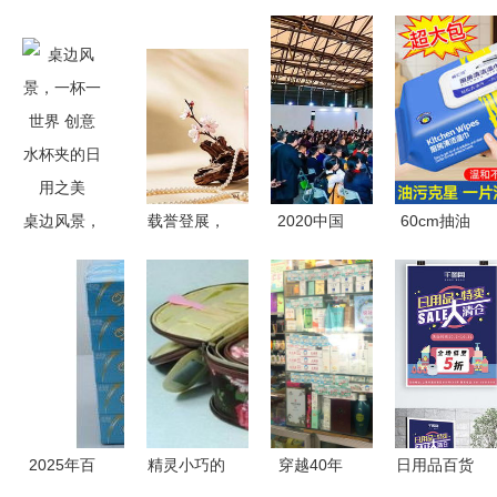
桌边风景，
载誉登展，
2020中国
60cm抽油
一杯一世界
焕新出发
日用品工厂
烟机 日用
创意水杯夹
思乐得全新
展会与PLF
百货中的厨
的日用之美
亮相百货会
自有品牌产
房利器，小
盛宴
品展 食品
空间也能大
OEM与日
有作为
用百货的双
重盛宴
2025年百
精灵小巧的
穿越40年
日用品百货