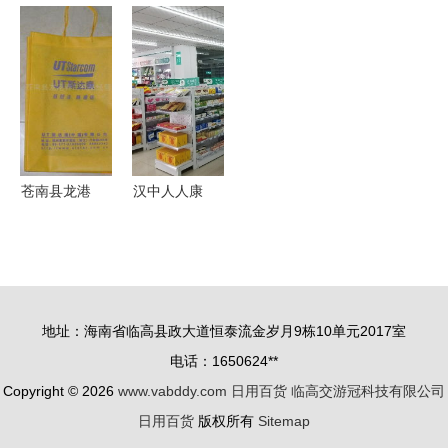
大行业最新
时尚化妆包
老北京的
设计与数字
商机 | 日用
日用百货中
Shoppingmall
化 从素材
百货与机械
的灵动之美
——日用百
筛选到高效
供应商整合
货的岁月风
内容呈现
平台解析
貌
苍南县龙港
汉中人人康
镇春兰日用
大药房怡欣
品厂礼品袋
园店 日用
产品列表
百货的贴心
日用百货的
之选
地址：海南省临高县政大道恒泰流金岁月9栋10单元2017室
精致之选
电话：1650624**
Copyright © 2026
www.vabddy.com
日用百货
临高交游冠科技有限公司
日用百货
版权所有
Sitemap