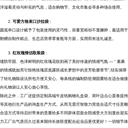
洋溢着灵动与朴实的气息，适合购物节、文化市集会等多种场合使用。
2.
可爱方格束口沙拉袋
：
圆底串口设计赋予了包装使用的灵巧性，容量宽裕却不显臃肿，最适用于
附赠自制作糕点、生态店营养零食瓶等方面，实用而有送礼诚意。
3.
红玫瑰情侣取装袋
：
缝防牢固、色泽鲜明的红玫瑰花纹刻画了美好传递的情感气氛 — “ 素裹
的情感犹如亮引惊艳玫瑰层底露胚成长梦想中的灵芳歌册章节”,结实保障
了轻礼物陈设法所包方便又安心。每条线的编制防驻潮固重给在适合做接
向礼物袋让人安心放心享悦。
除此之外，工厂还提供定制高端牛皮纸购物礼盒袋、荷叶边点心蛋卷提挎
等其他衍生产品的询盘生产方式。从而无需尽智致力营造合适尺寸任意雕
合适方式等待启封带来的贵重给多不同群体层面全陪感受大方别显欢迎实
力工厂出气质历久过喜来期待长效联度配合起业品更优更好！一切细节体