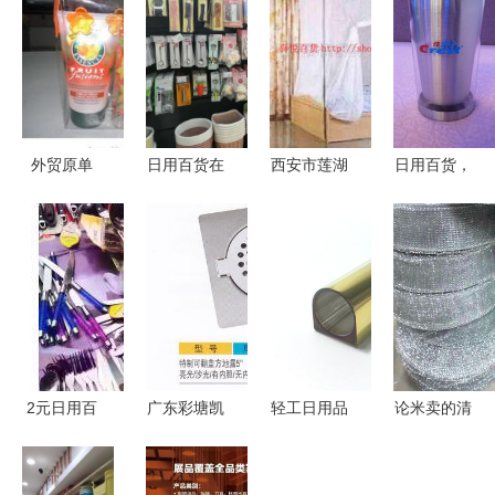
外贸原单
日用百货在
西安市莲湖
日用百货，
PVC拉链袋
哪里进货？
区喜悦日用
十元一件，
日用礼品市
关键信息一
百货商行
品质生活，
场的隐藏商
览 | 日用百
蚊帐产品系
触手可及
机
货渠道详解
列一览
2元日用百
广东彩塘凯
轻工日用品
论米卖的清
货混批产品
迪克 专业
日常生活中
洁利器 深
信息指南
批发不锈钢
的“小”确幸
度解析大卷