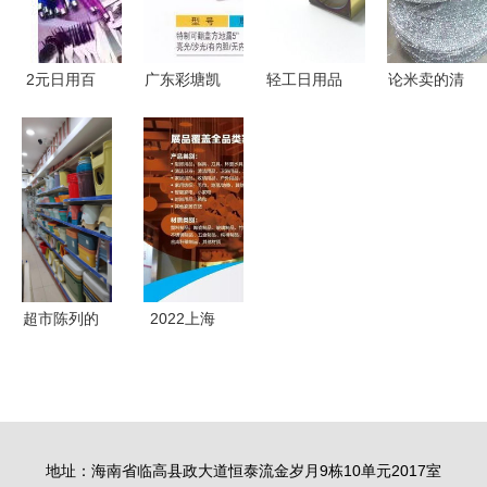
2元日用百
广东彩塘凯
轻工日用品
论米卖的清
货混批产品
迪克 专业
日常生活中
洁利器 深
信息指南
批发不锈钢
的“小”确幸
度解析大卷
地漏，厂家
与“大”产业
镀锌钢丝球
直供，价格
布的优势与
优势明显
应用
超市陈列的
2022上海
艺术 用实
日用百货展
体图与实惠
聚焦厨房家
价格打造优
居用品新风
质日用百货
尚，引领品
地址：海南省临高县政大道恒泰流金岁月9栋10单元2017室
区
质生活新潮