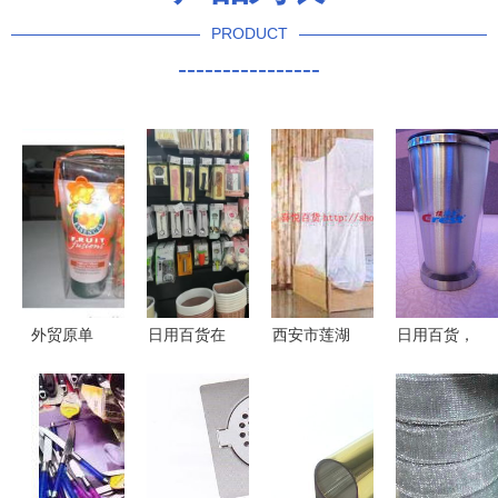
PRODUCT
----------------
外贸原单
日用百货在
西安市莲湖
日用百货，
PVC拉链袋
哪里进货？
区喜悦日用
十元一件，
日用礼品市
关键信息一
百货商行
品质生活，
场的隐藏商
览 | 日用百
蚊帐产品系
触手可及
机
货渠道详解
列一览